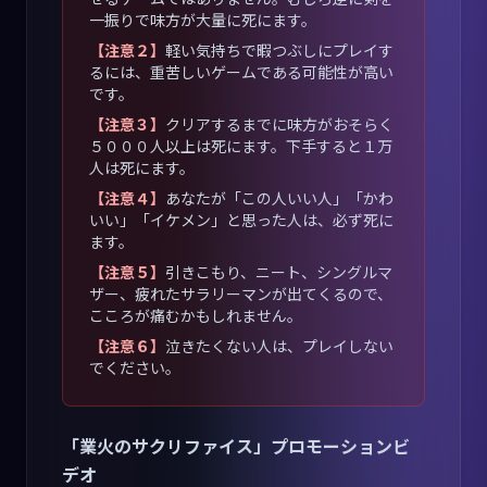
一振りで味方が大量に死にます。
【注意２】
軽い気持ちで暇つぶしにプレイす
るには、重苦しいゲームである可能性が高い
です。
【注意３】
クリアするまでに味方がおそらく
５０００人以上は死にます。下手すると１万
人は死にます。
【注意４】
あなたが「この人いい人」「かわ
いい」「イケメン」と思った人は、必ず死に
ます。
【注意５】
引きこもり、ニート、シングルマ
ザー、疲れたサラリーマンが出てくるので、
こころが痛むかもしれません。
【注意６】
泣きたくない人は、プレイしない
でください。
「業火のサクリファイス」プロモーションビ
デオ