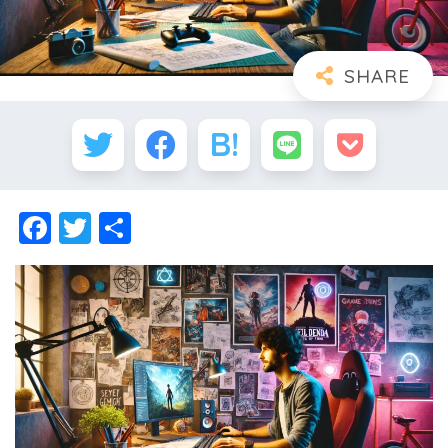
F
T
共
a
wi
有
c
tt
e
er
b
o
o