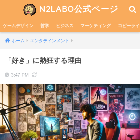
N2LABO公式ページ
ゲームデザイン
哲学
ビジネス
マーケティング
コピーライ
ホーム
エンタテインメント
「好き」に熱狂する理由
3:47 PM