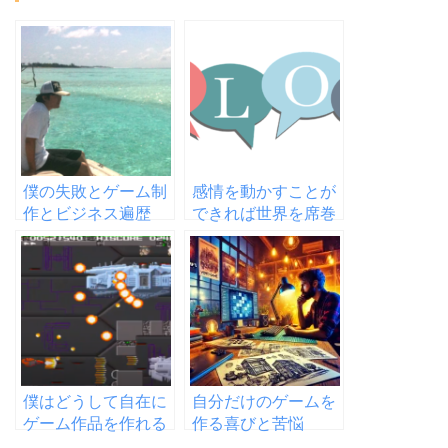
僕の失敗とゲーム制
感情を動かすことが
作とビジネス遍歴
できれば世界を席巻
することができる。
ではどうやって動か
すのか？
僕はどうして自在に
自分だけのゲームを
ゲーム作品を作れる
作る喜びと苦悩
ようになったの