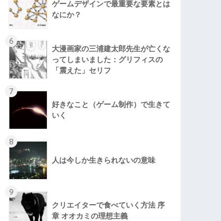
ゲームデザインで最重要な要素とは
なにか？
6
大漫画家の三浦建太郎先生が亡くな
ってしまいました：グリフィスの
「震えた」セリフ
7
好きなこと（ゲーム制作）で生きて
いく
8
人は今しか生きられないの意味
9
クリエイターで食べていく方法 序
章 オオカミの理想主義